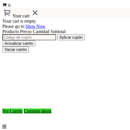
0
Your cart
Your cart is empty.
Please go to
Shop Now
Producto
Precio
Cantidad
Subtotal
Aplicar cupón
Actualizar carrito
Vaciar carrito
Ver Carrito
Comprar ahora
Ir
al
contenido