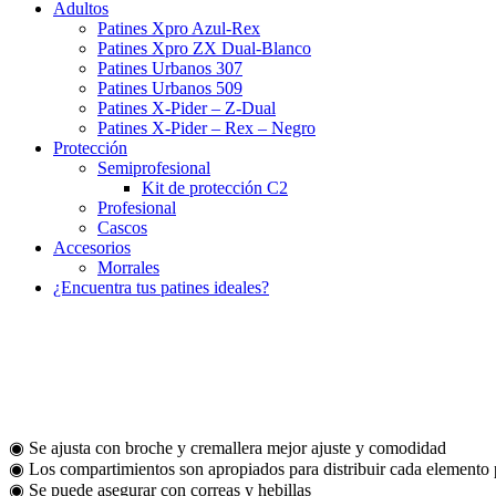
Adultos
Patines Xpro Azul-Rex
Patines Xpro ZX Dual-Blanco
Patines Urbanos 307
Patines Urbanos 509
Patines X-Pider – Z-Dual
Patines X-Pider – Rex – Negro
Protección
Semiprofesional
Kit de protección C2
Profesional
Cascos
Accesorios
Morrales
¿Encuentra tus patines ideales?
◉ Se ajusta con broche y cremallera mejor ajuste y comodidad
◉ Los compartimientos son apropiados para distribuir cada elemento
◉ Se puede asegurar con correas y hebillas