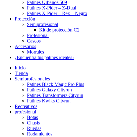
Patines Urbanos 509
Patines X-Pider – Z-Dual
Patines X-Pider – Rex – Negro
Protección
Semiprofesional
Kit de protección C2
Profesional
Cascos
Accesorios
Morrales
¿Encuentra tus patines ideales?
Inicio
Tienda
Semiprofesionales
Patines Black Magic Pro Plus
Patines Galaxy Cityrun
Patines Transformers Cityrun
Patines Kwiks Cityrun
Recreativos
profesional
Botas
Chasis
Ruedas
Rodamientos