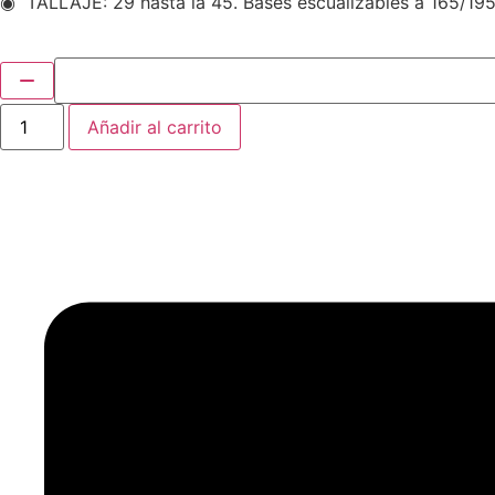
◉ TALLAJE: 29 hasta la 45. Bases escualizables a 165/19
Añadir al carrito