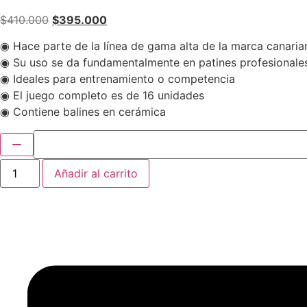
El
El
$
410.000
$
395.000
precio
precio
◉ Hace parte de la línea de gama alta de la marca canari
original
actual
◉ Su uso se da fundamentalmente en patines profesionale
era:
es:
◉ Ideales para entrenamiento o competencia
$410.000.
$395.000.
◉ El juego completo es de 16 unidades
◉ Contiene balines en cerámica
Rodamientos
Añadir al carrito
Cerámica
blanca
cantidad