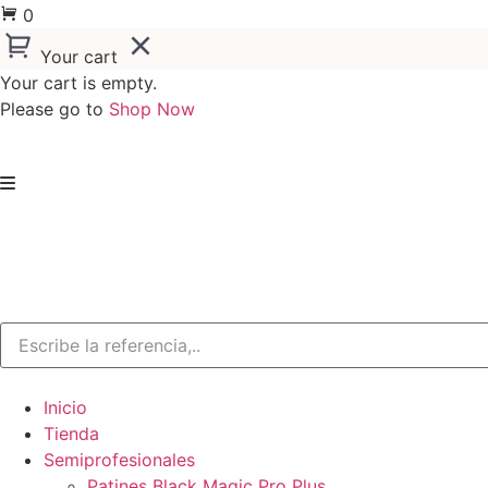
0
Your cart
Your cart is empty.
Please go to
Shop Now
Ir
al
contenido
Inicio
Tienda
Semiprofesionales
Patines Black Magic Pro Plus